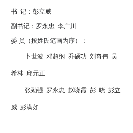
书 记：
彭立威
副书记：
罗永忠 李广川
委
员（按姓氏笔画为序）：
卜世波 邓超纲 乔硕功 刘奇伟 吴
希林
邱元正
张劲强
罗永忠
赵晓霞
彭 晓 彭立
威 彭满如